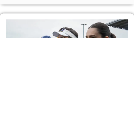
Como a quarta temporada de ‘Ted Lasso’
redefine a trajetória da comédia no Apple TV
Saiba Mais