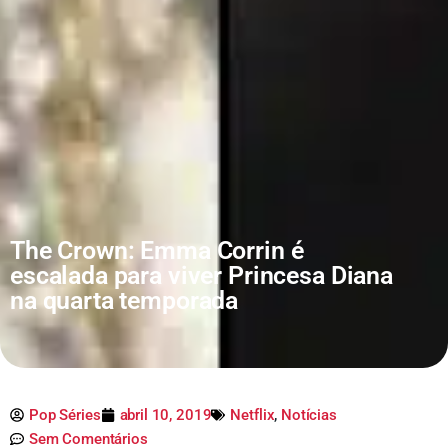
The Crown: Emma Corrin é
escalada para viver Princesa Diana
na quarta temporada
Pop Séries
abril 10, 2019
Netflix
,
Notícias
Sem Comentários