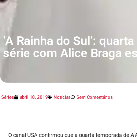
‘A Rainha do Sul’: quart
série com Alice Braga e
 Séries
abril 18, 2019
Notícias
Sem Comentários
O canal USA confirmou que a quarta temporada de
A 