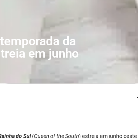
a temporada da
streia em junho
Rainha do Sul
(
Queen of the South
) estreia em junho deste