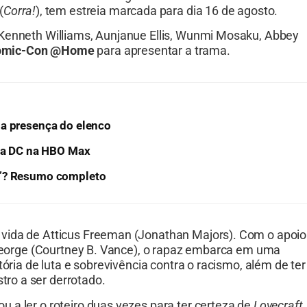
(
Corra!
), tem estreia marcada para dia 16 de agosto.
 Kenneth Williams, Aunjanue Ellis, Wunmi Mosaku, Abbey
mic-Con @Home
para apresentar a trama.
ma presença do elenco
 da DC na HBO Max
o’? Resumo completo
 vida de Atticus Freeman (Jonathan Majors). Com o apoio
o George (Courtney B. Vance), o rapaz embarca em uma
tória de luta e sobrevivência contra o racismo, além de ter
ro a ser derrotado.
 a ler o roteiro duas vezes para ter certeza de
Lovecraft