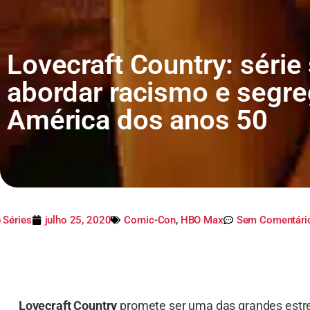
Lovecraft Country: série 
abordar racismo e segr
América dos anos 50
 Séries
julho 25, 2020
Comic-Con
,
HBO Max
Sem Comentári
Lovecraft Country
promete ser uma das grandes estre