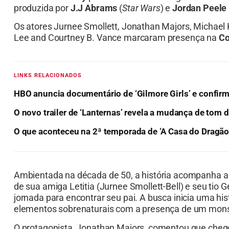
produzida por
J.J Abrams
(
Star Wars
) e
Jordan Peele
Os atores Jurnee Smollett, Jonathan Majors, Michael
Lee and Courtney B. Vance marcaram presença na
Co
LINKS RELACIONADOS
HBO anuncia documentário de ‘Gilmore Girls’ e confir
O novo trailer de ‘Lanternas’ revela a mudança de tom
O que aconteceu na 2ª temporada de ‘A Casa do Dragã
Ambientada na década de 50, a história acompanha a
de sua amiga Letitia (Jurnee Smollett-Bell) e seu ti
jornada para encontrar seu pai. A busca inicia uma his
elementos sobrenaturais com a presença de um monst
O protagonista, Jonathan Majors, comentou que chegou