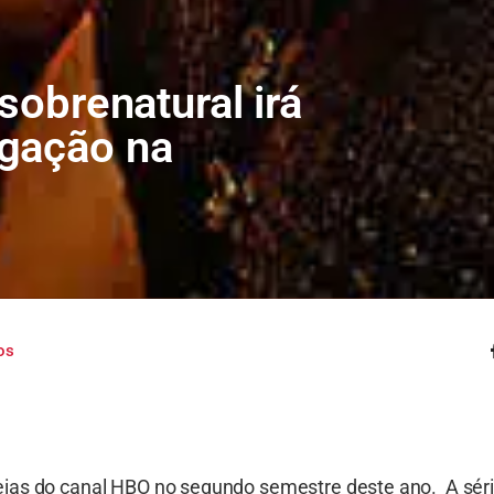
sobrenatural irá
egação na
os
ias do canal HBO no segundo semestre deste ano.
A séri