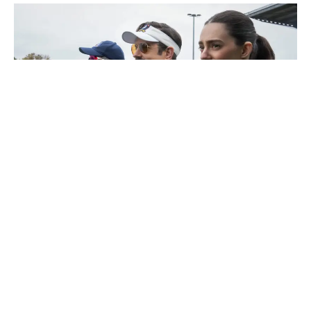
Como a quarta temporada de ‘Ted Lasso’
redefine a trajetória da comédia no Apple TV
Saiba Mais