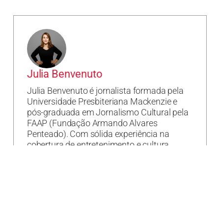
Julia Benvenuto
Julia Benvenuto é jornalista formada pela
Universidade Presbiteriana Mackenzie e
pós-graduada em Jornalismo Cultural pela
FAAP (Fundação Armando Alvares
Penteado). Com sólida experiência na
cobertura de entretenimento e cultura,
atuou como repórter para veículos de
grande prestígio nacional, como a revista
Casa e Jardim e o jornal Folha de S.Paulo. É
pesquisadora da cultura pop e autora da
tese acadêmica "A Revolução dos Losers:
como o seriado Glee, valendo-se de