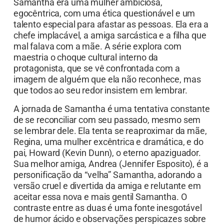
Samantha era uma mulher ambiciosa,
egocêntrica, com uma ética questionável e um
talento especial para afastar as pessoas. Ela era a
chefe implacável, a amiga sarcástica e a filha que
mal falava com a mãe. A série explora com
maestria o choque cultural interno da
protagonista, que se vê confrontada com a
imagem de alguém que ela não reconhece, mas
que todos ao seu redor insistem em lembrar.
A jornada de Samantha é uma tentativa constante
de se reconciliar com seu passado, mesmo sem
se lembrar dele. Ela tenta se reaproximar da mãe,
Regina, uma mulher excêntrica e dramática, e do
pai, Howard (Kevin Dunn), o eterno apaziguador.
Sua melhor amiga, Andrea (Jennifer Esposito), é a
personificação da “velha” Samantha, adorando a
versão cruel e divertida da amiga e relutante em
aceitar essa nova e mais gentil Samantha. O
contraste entre as duas é uma fonte inesgotável
de humor ácido e observações perspicazes sobre