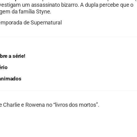
estigam um assassinato bizarro. A dupla percebe que o
gem da família Styne.
temporada de Supernatural
re a série!
ério
 animados
e Charlie e Rowena no “livros dos mortos”.