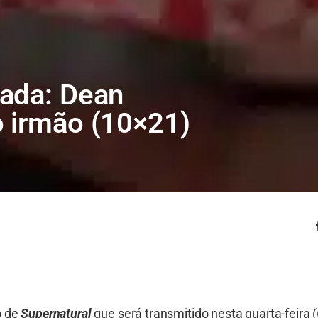
rada: Dean
o irmão (10×21)
o de
Supernatural
que será transmitido nesta quarta-feira (