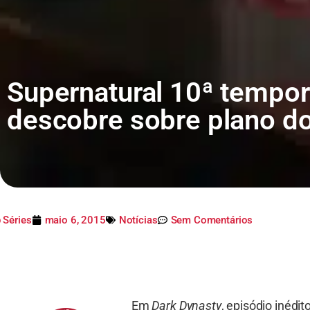
Supernatural 10ª tempo
descobre sobre plano d
 Séries
maio 6, 2015
Notícias
Sem Comentários
Em
Dark Dynasty
, episódio inédit