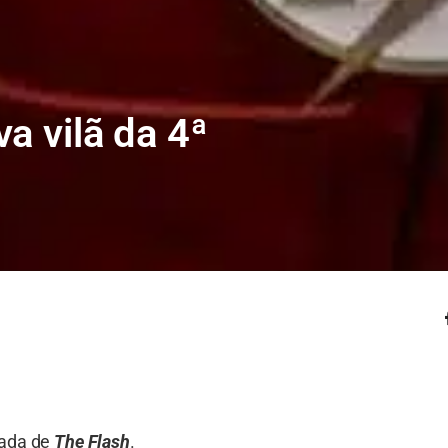
a vilã da 4ª
rada de
The Flash
.