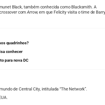
r Amunet Black, também conhecida como Blacksmith. A
crossover
com
Arrow,
em que Felicity visita o time de Barr
nos quadrinhos?
isa conhecer
eto para nova DC
undo de Central City, intitulada “The Network”.
EUA.