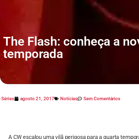
The Flash: conheça a nov
temporada
 Séries
agosto 21, 2017
Notícias
Sem Comentários
A CW escalou uma vilã perigosa para a quarta tempo