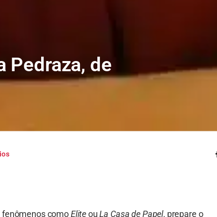
a Pedraza, de
ios
ou fenômenos como
Elite
ou
La Casa de Papel
, prepare o