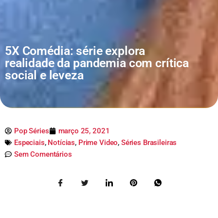
5X Comédia: série explora
realidade da pandemia com crítica
social e leveza
Pop Séries
março 25, 2021
Especiais
,
Notícias
,
Prime Video
,
Séries Brasileiras
Sem Comentários