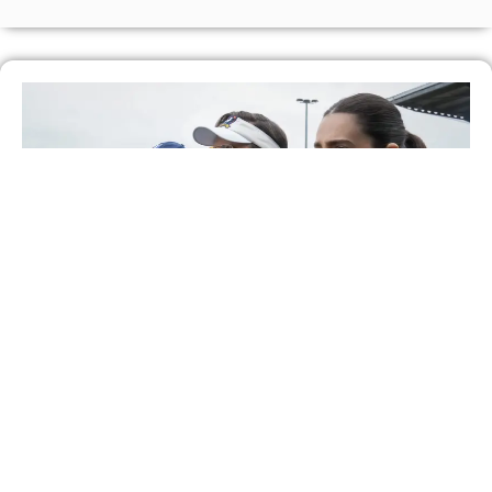
Como a quarta temporada de ‘Ted Lasso’
redefine a trajetória da comédia no Apple TV
Saiba Mais