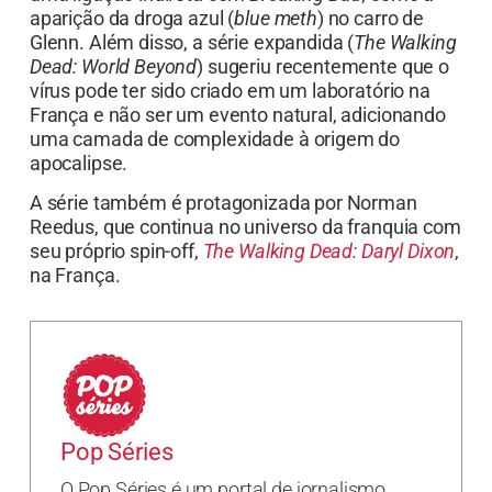
aparição da droga azul (
blue meth
) no carro de
Glenn. Além disso, a série expandida (
The Walking
Dead: World Beyond
) sugeriu recentemente que o
vírus pode ter sido criado em um laboratório na
França e não ser um evento natural, adicionando
uma camada de complexidade à origem do
apocalipse.
A série também é protagonizada por Norman
Reedus, que continua no universo da franquia com
seu próprio spin-off,
The Walking Dead: Daryl Dixon
,
na França.
Pop Séries
O Pop Séries é um portal de jornalismo