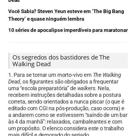
Dead’
Você Sabia? Steven Yeun esteve em ‘The Big Bang
Theory’ e quase ninguém lembra
10 séries de apocalipse imperdíveis para maratonar
Os segredos dos bastidores de The
Walking Dead
1. Para se tornar um morto-vivo em
The Walking
Dead
, os figurantes são obrigados a frequentar
uma “escola preparatória” de
walkers
. Nela,
recebem instruções detalhadas sobre a postura
correta, sendo orientados a nunca piscar (o que é
editado com CGI na pós-produção, caso ocorra) e
a andarem como se estivessem “saindo de um bar
às 4 da manhã”: relaxados, cambaleantes e com
um propósito. O elenco considera este o trabalho
mais difícil e demorado do seriado.