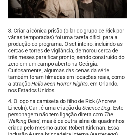
3. Criar a icônica prisão (o lar do grupo de Rick por
várias temporadas) foi uma tarefa difícil para a
produção do programa. O set inteiro, incluindo as
cercas e torres de vigilância, demorou cerca de
três meses para ficar pronto, sendo construído do
zero em um campo aberto na Geórgia.
Curiosamente, algumas das cenas da série
também foram filmadas em locações reais, como
a atração
Halloween Horror Nights
, em Orlando,
nos Estados Unidos.
4. O logo na camiseta do filho de Rick (Andrew
Lincoln), Carl, é uma criação da
Science Dog
. Este
personagem não tem ligação direta com
The
Walking Dead
, mas é de outra série de quadrinhos
criada pelo mesmo autor, Robert Kirkman. Essa
inclusão é uma brincadeira interna (
easter egg
)