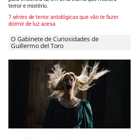
Uma série de contos de horror autônomos,
apresentados pelo mestre do gênero, Guillermo
del Toro. Cada episódio conta com um diretor e
elenco diferentes, explorando uma variedade de
subgêneros: criaturas lovecraftianas,
assombrações clássicas e mistérios bizarros. É
ideal para quem gosta de terror em pequenas
doses e alta qualidade cinematográfica.
Slasher