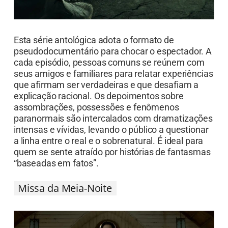
Outra obra-prima de Mike Flanagan, focada em
uma pequena e isolada comunidade costeira. A
rotina local é abalada pelo retorno de um jovem
desacreditado e pela chegada de um padre
misterioso. Eventos milagrosos começam a
ocorrer, mas trazem consigo um preço
aterrorizante. É um terror existencial que debate