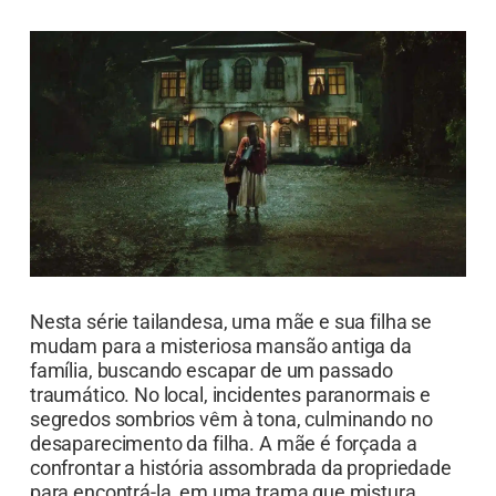
segredos sombrios vêm à tona, culminando no
desaparecimento da filha. A mãe é forçada a
confrontar a história assombrada da propriedade
para encontrá-la, em uma trama que mistura
terror e mistério.
7 séries de terror antológicas que vão te fazer
dormir de luz acesa
O Gabinete de Curiosidades de
Guillermo del Toro