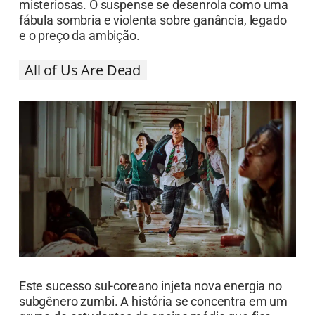
Este sucesso sul-coreano injeta nova energia no
subgênero zumbi. A história se concentra em um
grupo de estudantes de ensino médio que fica
preso dentro da escola após um vírus zumbi se
espalhar. Com sequências de ação de tirar o
fôlego e um ritmo frenético, a série explora a
moralidade, o pânico e o instinto de sobrevivência
sob pressão extrema.
10 séries de apocalipse imperdíveis para
maratonar
Eu Vi