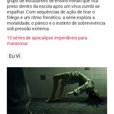
Esta série antológica adota o formato de
pseudodocumentário para chocar o espectador. A
cada episódio, pessoas comuns se reúnem com
seus amigos e familiares para relatar experiências
que afirmam ser verdadeiras e que desafiam a
explicação racional. Os depoimentos sobre
assombrações, possessões e fenômenos
paranormais são intercalados com dramatizações
intensas e vívidas, levando o público a questionar
a linha entre o real e o sobrenatural. É ideal para
quem se sente atraído por histórias de fantasmas
“baseadas em fatos”.
Missa da Meia-Noite