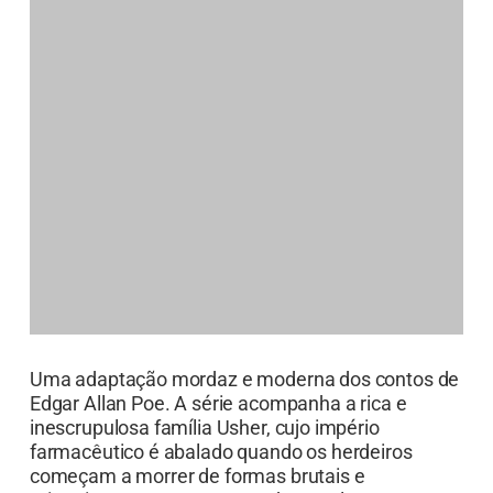
inescrupulosa família Usher, cujo império
farmacêutico é abalado quando os herdeiros
começam a morrer de formas brutais e
misteriosas. O suspense se desenrola como uma
fábula sombria e violenta sobre ganância, legado
e o preço da ambição.
All of Us Are Dead