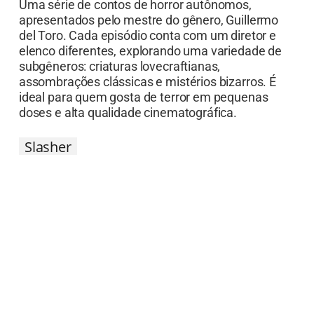
Fiel ao seu título,
Slasher
é uma série antológica
que bebe diretamente da fonte de filmes clássicos
como
Pânico
e
Sexta-Feira 13
. Cada temporada
apresenta uma história e um elenco totalmente
novos, mas mantém a mesma premissa: um
assassino mascarado e sanguinário que persegue
e mata um grupo de pessoas de forma brutal.
A primeira temporada gira em torno de uma
mulher que retorna à sua cidade natal e descobre
que uma série de novos assassinatos estão sendo
cometidos com o mesmo
modus operandi
do
serial killer que assassinou seus pais décadas
antes.