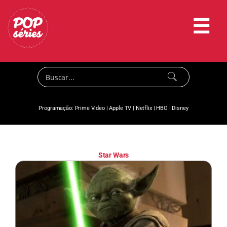
☰
Programação:
Prime Video
|
Apple TV
|
Netflix
|
HBO
|
Disney
Star Wars