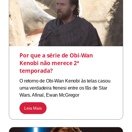
Por que a série de Obi-Wan
Kenobi não merece 2ª
temporada?
O retorno de Obi-Wan Kenobi às telas casou
uma verdadeira frenesi entre os fãs de Star
Wars. Afinal, Ewan McGregor
Leia Mais