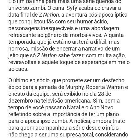
É o fim da linha para mais uma série querida do
universo zumbi. O canal Syfy acaba de cravar a
data final de
Z Nation
, a aventura pós-apocalíptica
que conquistou fãs com seu humor ácido,
personagens inesquecíveis e uma abordagem
refrescante ao gênero de mortos-vivos. A quinta
temporada, que já está no ar, terá a difícil, mas
honrosa, missão de encerrar a narrativa de um
jeito que só
Z Nation
sabe fazer: com muita ação,
reviravoltas e aquele toque de esperança em meio
ao caos.
O último episódio, que promete ser um desfecho
épico para a jornada de Murphy, Roberta Warren e
o resto da equipe, será exibido no dia 28 de
dezembro na televisão americana. Sim, bem a
tempo de você passar o Natal e o Ano Novo
refletindo sobre a importância de ter um plano
para o apocalipse zumbi. A notícia, embora triste
para quem acompanhou a série desde o início,
não chega a ser uma surpresa total, considerando