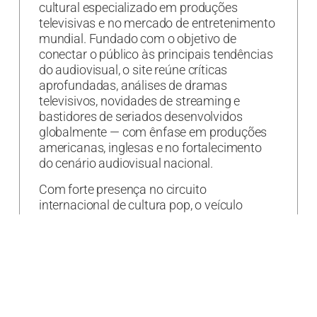
cultural especializado em produções
televisivas e no mercado de entretenimento
mundial. Fundado com o objetivo de
conectar o público às principais tendências
do audiovisual, o site reúne críticas
aprofundadas, análises de dramas
televisivos, novidades de streaming e
bastidores de seriados desenvolvidos
globalmente — com ênfase em produções
americanas, inglesas e no fortalecimento
do cenário audiovisual nacional.
Com forte presença no circuito
internacional de cultura pop, o veículo
realiza coberturas jornalísticas
in loco
dos
maiores eventos do mundo, como a San
Diego Comic-Con e a New York Comic-Con,
que acontecem anualmente nos Estados
Unidos.
Desde 2014, consolidando sua autoridade