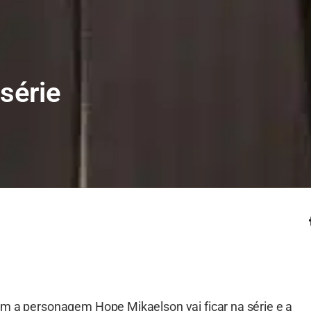
série
m a personagem Hope Mikaelson vai ficar na série e a