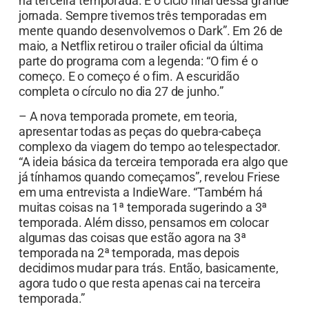
na terceira temporada. É o ciclo final dessa grande
jornada. Sempre tivemos três temporadas em
mente quando desenvolvemos o Dark”. Em 26 de
maio, a Netflix retirou o trailer oficial da última
parte do programa com a legenda: “O fim é o
começo. E o começo é o fim. A escuridão
completa o círculo no dia 27 de junho.”
– A nova temporada promete, em teoria,
apresentar todas as peças do quebra-cabeça
complexo da viagem do tempo ao telespectador.
“A ideia básica da terceira temporada era algo que
já tínhamos quando começamos”, revelou Friese
em uma entrevista a IndieWare. “Também há
muitas coisas na 1ª temporada sugerindo a 3ª
temporada. Além disso, pensamos em colocar
algumas das coisas que estão agora na 3ª
temporada na 2ª temporada, mas depois
decidimos mudar para trás. Então, basicamente,
agora tudo o que resta apenas cai na terceira
temporada.”