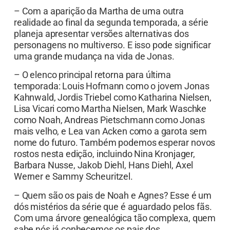
– Com a aparição da Martha de uma outra
realidade ao final da segunda temporada, a série
planeja apresentar versões alternativas dos
personagens no multiverso. E isso pode significar
uma grande mudança na vida de Jonas.
– O elenco principal retorna para última
temporada: Louis Hofmann como o jovem Jonas
Kahnwald, Jordis Triebel como Katharina Nielsen,
Lisa Vicari como Martha Nielsen, Mark Waschke
como Noah, Andreas Pietschmann como Jonas
mais velho, e Lea van Acken como a garota sem
nome do futuro. Também podemos esperar novos
rostos nesta edição, incluindo Nina Kronjager,
Barbara Nusse, Jakob Diehl, Hans Diehl, Axel
Werner e Sammy Scheuritzel.
– Quem são os pais de Noah e Agnes? Esse é um
dós mistérios da série que é aguardado pelos fãs.
Com uma árvore genealógica tão complexa, quem
sabe nós já conhecemos os pais dos