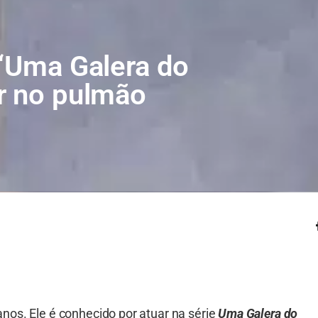
 ‘Uma Galera do
r no pulmão
nos. Ele é conhecido por atuar na série
Uma Galera do