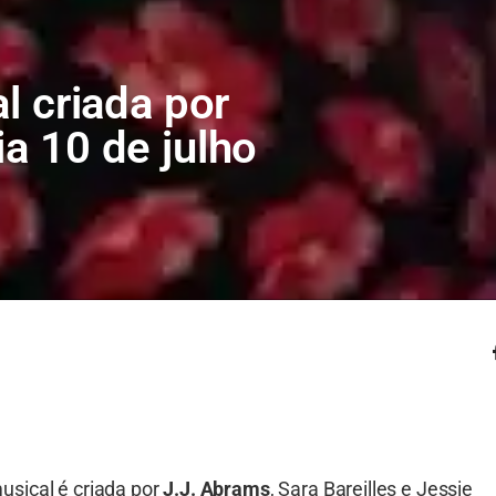
al criada por
ia 10 de julho
musical é criada por
J.J. Abrams
, Sara Bareilles e Jessie