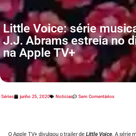
Little Voice: série music
J.J. Abrams estreia no d
na Apple TV+
 Séries
junho 25, 2020
Notícias
Sem Comentários
O Apple TV+ divulgou o trailer de
Little Voice
. A série 