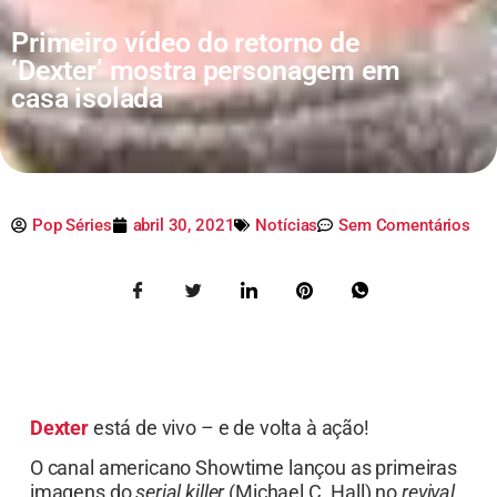
Primeiro vídeo do retorno de
‘Dexter’ mostra personagem em
casa isolada
Pop Séries
abril 30, 2021
Notícias
Sem Comentários
Dexter
está de vivo – e de volta à ação!
O canal americano Showtime lançou as primeiras
imagens do
serial killer
(Michael C. Hall) no
revival