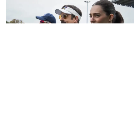
Como a quarta temporada de ‘Ted Lasso’
redefine a trajetória da comédia no Apple TV
Saiba Mais