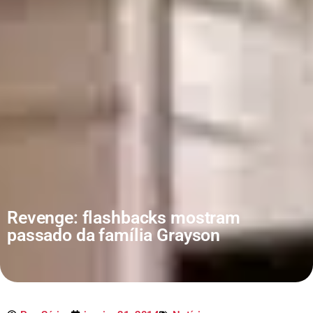
Revenge: flashbacks mostram
passado da família Grayson