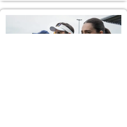
Como a quarta temporada de ‘Ted Lasso’
redefine a trajetória da comédia no Apple TV
Saiba Mais