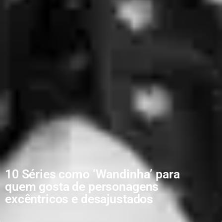
10 Séries como ‘Wandinha’ para
quem gosta de personagens
excêntricos e desajustados