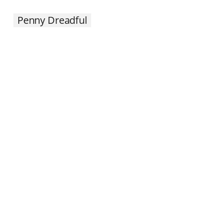
Penny Dreadful
Para quem gostou do tom mais sombrio e dos
monstros,
Penny Dreadful
é uma obra-prima do
horror gótico. A série se passa em Londres
vitoriana e une personagens clássicos da
literatura de terror como Dr. Frankenstein, Dorian