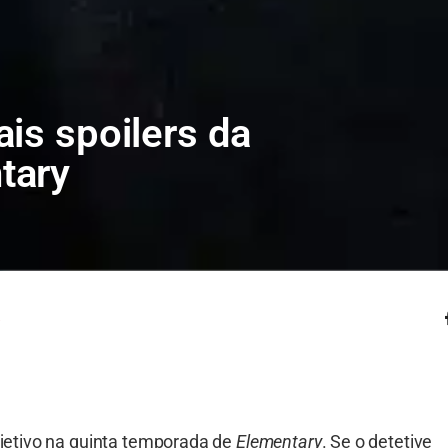
is spoilers da
tary
s
jetivo na quinta temporada de
Elementary
. Se o detetive