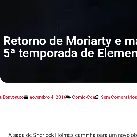
Retorno de Moriarty e ma
5ª temporada de Elemen
ia Benvenuto
novembro 4, 2016
Comic-Con
Sem Comentário
A saga de Sherlock Holmes caminha para um novo ob