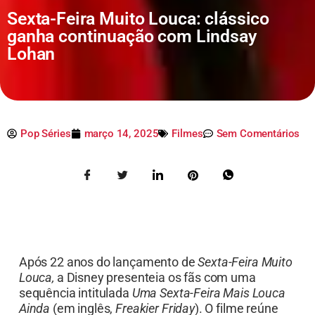
Sexta-Feira Muito Louca: clássico
ganha continuação com Lindsay
Lohan
Pop Séries
março 14, 2025
Filmes
Sem Comentários
Após 22 anos do lançamento de
Sexta-Feira Muito
Louca,
a Disney presenteia os fãs com uma
sequência intitulada
Uma Sexta-Feira Mais Louca
Ainda
(em inglês,
Freakier Friday
). O filme reúne